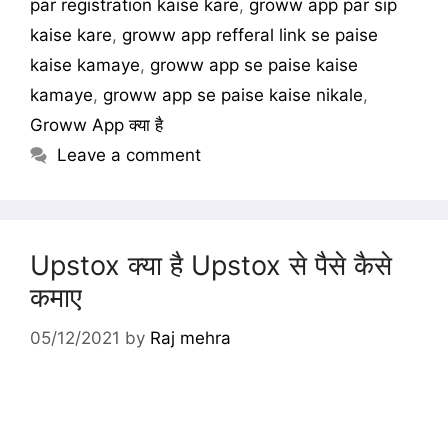
par registration kaise kare
,
groww app par sip
kaise kare
,
groww app refferal link se paise
kaise kamaye
,
groww app se paise kaise
kamaye
,
groww app se paise kaise nikale
,
Groww App क्या है
Leave a comment
Upstox क्या है Upstox से पैसे कैसे
कमाए
05/12/2021
by
Raj mehra